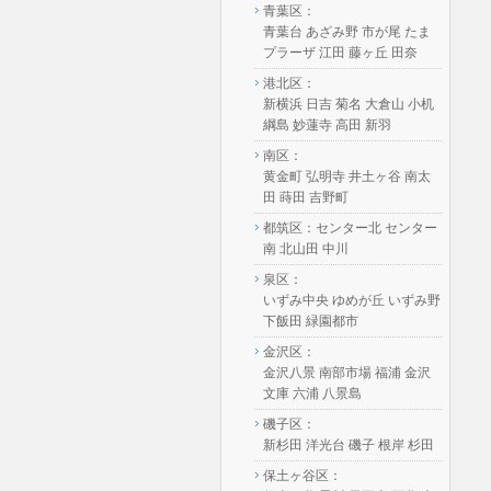
青葉区：
青葉台 あざみ野 市が尾 たま
プラーザ 江田 藤ヶ丘 田奈
港北区：
新横浜 日吉 菊名 大倉山 小机
綱島 妙蓮寺 高田 新羽
南区：
黄金町 弘明寺 井土ヶ谷 南太
田 蒔田 吉野町
都筑区：センター北 センター
南 北山田 中川
泉区：
いずみ中央 ゆめが丘 いずみ野
下飯田 緑園都市
金沢区：
金沢八景 南部市場 福浦 金沢
文庫 六浦 八景島
磯子区：
新杉田 洋光台 磯子 根岸 杉田
保土ヶ谷区：