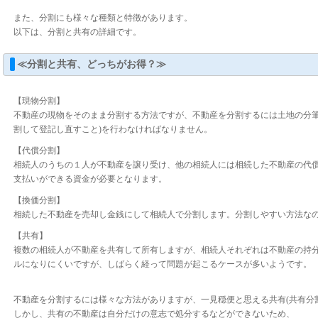
また、分割にも様々な種類と特徴があります。
以下は、分割と共有の詳細です。
≪分割と共有、どっちがお得？≫
【現物分割】
不動産の現物をそのまま分割する方法ですが、不動産を分割するには土地の分筆
割して登記し直すこと)を行わなければなりません。
【代償分割】
相続人のうちの１人が不動産を譲り受け、他の相続人には相続した不動産の代
支払いができる資金が必要となります。
【換価分割】
相続した不動産を売却し金銭にして相続人で分割します。分割しやすい方法な
【共有】
複数の相続人が不動産を共有して所有しますが、相続人それぞれは不動産の持
ルになりにくいですが、しばらく経って問題が起こるケースが多いようです。
不動産を分割するには様々な方法がありますが、一見穏便と思える共有(共有分
しかし、共有の不動産は自分だけの意志で処分するなどができないため、