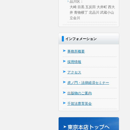
品川区：
大崎 目黒 五反田 大井町 西大
井 青物横丁 北品川 武蔵小山
立会川
インフォメーション
事務所概要
採用情報
アクセス
虎ノ門・法律経済セミナー
出版物のご案内
千賀法曹育英会