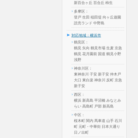
新百合ヶ丘 百合丘 柿生
多摩区：
登戸 生田 稲田堤 向ヶ丘遊園
読売ランド 中野島
対応地域：横浜市
鶴見区：
鶴見 矢向 鶴見市場 生麦 京急
鶴見 花月園前 国道 鶴見小野
浅野
神奈川区：
東神奈川 子安 新子安 仲木戸
大口 東白楽 神奈川 反町 京急
新子安
西区：
横浜 新高島 平沼橋 みなとみ
らい 高島町 戸部 新高島
中区：
桜木町 関内 馬車道 山手 石川
町 元町・中華街 日本大通り
日ノ出町