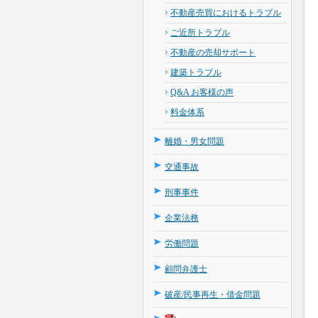
不動産売買におけるトラブル
ご近所トラブル
不動産の売却サポート
建築トラブル
Q&A お客様の声
料金体系
離婚・男女問題
交通事故
刑事事件
企業法務
労働問題
顧問弁護士
破産/民事再生・借金問題