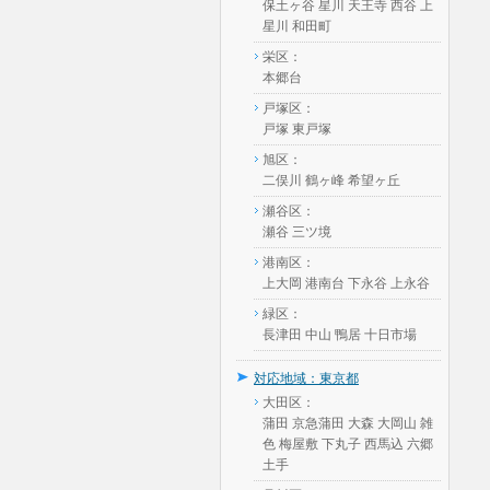
保土ヶ谷 星川 天王寺 西谷 上
星川 和田町
栄区：
本郷台
戸塚区：
戸塚 東戸塚
旭区：
二俣川 鶴ヶ峰 希望ヶ丘
瀬谷区：
瀬谷 三ツ境
港南区：
上大岡 港南台 下永谷 上永谷
緑区：
長津田 中山 鴨居 十日市場
対応地域：東京都
大田区：
蒲田 京急蒲田 大森 大岡山 雑
色 梅屋敷 下丸子 西馬込 六郷
土手