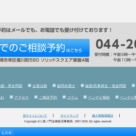
離婚・男女問題
企業法務
顧問弁護士
破産/民事再生・借金問題
流れ
アクセス
ご相談予約
コラム
ベンナビ相続
ベンナビ
当サイトについて
サイトマップ
個人情報保護法
Copyright (C) 虎ノ門法律経済事務所. 2007-2026 All rights reserved.
ける共有