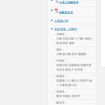
弁護士報酬基準
報酬速算表
お客様の声
対応地域：川崎市
川崎区：
川崎 京急川崎 八丁畷 川崎大
師 鈴木町 港町
幸区：
川崎 新川崎 尻手 鹿嶋田
中原区：
武蔵小杉 武蔵新城 武蔵中原
元住吉 新丸子 向河原
高津区：
武蔵溝ノ口 溝の口 高津 久地
二子新地 梶が谷
宮前区：
鷺沼 宮崎台 宮前平
麻生区：